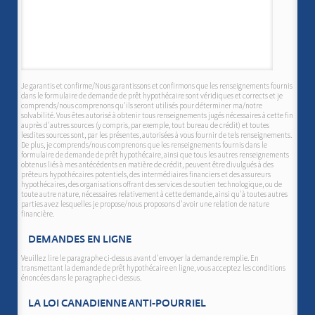
Je garantis et confirme/Nous garantissons et confirmons que les renseignements fournis
dans le formulaire de demande de prêt hypothécaire sont véridiques et corrects et je
comprends/nous comprenons qu'ils seront utilisés pour déterminer ma/notre
solvabilité. Vous êtes autorisé à obtenir tous renseignements jugés nécessaires à cette fin
auprès d'autres sources (y compris, par exemple, tout bureau de crédit) et toutes
lesdites sources sont, par les présentes, autorisées à vous fournir de tels renseignements.
De plus, je comprends/nous comprenons que les renseignements fournis dans le
formulaire de demande de prêt hypothécaire, ainsi que tous les autres renseignements
obtenus liés à mes antécédents en matière de crédit, peuvent être divulgués à des
prêteurs hypothécaires potentiels, des intermédiaires financiers et des assureurs
hypothécaires, des organisations offrant des services de soutien technologique, ou de
toute autre nature, nécessaires relativement à cette demande, ainsi qu'à toutes autres
parties avez lesquelles je propose/nous proposons d'avoir une relation de nature
financière.
DEMANDES EN LIGNE
Veuillez lire le paragraphe ci-dessus avant d'envoyer la demande remplie. En
transmettant la demande de prêt hypothécaire en ligne, vous acceptez les conditions
énoncées dans le paragraphe ci-dessus.
LA LOI CANADIENNE ANTI-POURRIEL