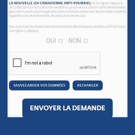
est en vigueur depuis le
LA NOUVELLE LOI CANADIENNE ANTI-POURRIEL
1er juillet 2014. En vertu de cette nouvelle loi, je suis tenu d'obtenir votre consentement
pour continuer de vous envoyer des communications concernant les dernières nouvelles
hypothécaires, les événements, les produits et les services.
Pour continuer de recevoir des communications électroniques, veuillez confirmer votre
inscription ci-dessous.
OUI
NON
SAUVEGARDER VOS DONNÉES
RECHARGER
ENVOYER LA DEMANDE