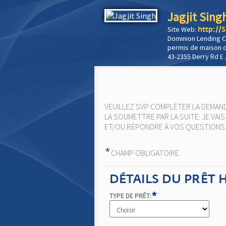
Jagjit Sing
Site Web:
http://
Dominion Lending C
permis de maison d
43-2355 Derry Rd E 
VEUILLEZ SVP COMPLÉTER LA DEMAND
LA SOUMETTRE PAR LA SUITE. JE VAI
ET/OU RÉPONDRE À VOS QUESTIONS
*
CHAMP OBLIGATOIRE.
DÉTAILS DU PRÊT
*
TYPE DE PRÊT: