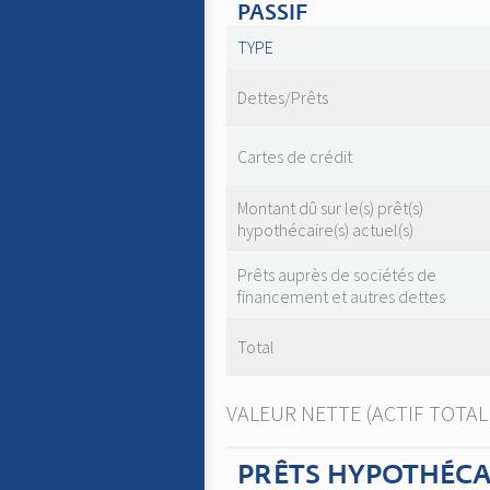
PASSIF
TYPE
Dettes/Prêts
Cartes de crédit
Montant dû sur le(s) prêt(s)
hypothécaire(s) actuel(s)
Prêts auprès de sociétés de
financement et autres dettes
Total
VALEUR NETTE (ACTIF TOTAL 
PRÊTS HYPOTHÉCAI