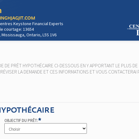
h
SINGHJAGJIT.COM
entres Keystone Financial Experts
e courtage: 13654
, Mississauga, Ontario, L5S 1V6
E DE PRÊT HYPOTHÉCAIRE CI-DESSOUS EN Y APPORTANT LE PLUS DE 
S RÉVISER LA DEMANDE ET CES INFORMATIONS ET VOUS CONTACTERAI 
.
 HYPOTHÉCAIRE
*
OBJECTIF DU PRÊT: