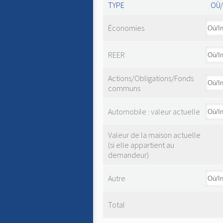
TYPE
OÙ/
Économies
REER
Actions/Obligations/Fonds
communs
Automobile : valeur actuelle
Valeur de la maison actuelle
(si elle appartient au
demandeur)
Autre
Total