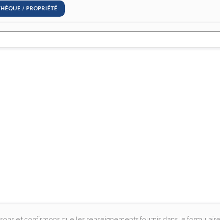
THÈQUE / PROPRIÉTÉ
issons et confirmons que les renseignements fournis dans le formula