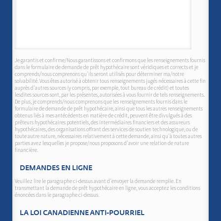
Je garantis et confirme/Nous garantissons et confirmons que les renseignements fournis
dans le formulaire de demande de prêt hypothécaire sont véridiques et corrects et je
comprends/nous comprenons qu'ils seront utilisés pour déterminer ma/notre
solvabilité. Vous êtes autorisé à obtenir tous renseignements jugés nécessaires à cette fin
auprès d'autres sources (y compris, par exemple, tout bureau de crédit) et toutes
lesdites sources sont, par les présentes, autorisées à vous fournir de tels renseignements.
De plus, je comprends/nous comprenons que les renseignements fournis dans le
formulaire de demande de prêt hypothécaire, ainsi que tous les autres renseignements
obtenus liés à mes antécédents en matière de crédit, peuvent être divulgués à des
prêteurs hypothécaires potentiels, des intermédiaires financiers et des assureurs
hypothécaires, des organisations offrant des services de soutien technologique, ou de
toute autre nature, nécessaires relativement à cette demande, ainsi qu'à toutes autres
parties avez lesquelles je propose/nous proposons d'avoir une relation de nature
financière.
DEMANDES EN LIGNE
Veuillez lire le paragraphe ci-dessus avant d'envoyer la demande remplie. En
transmettant la demande de prêt hypothécaire en ligne, vous acceptez les conditions
énoncées dans le paragraphe ci-dessus.
LA LOI CANADIENNE ANTI-POURRIEL