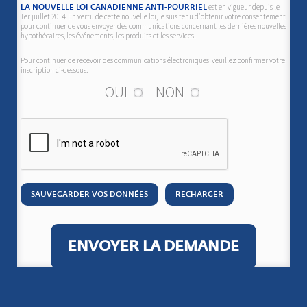
est en vigueur depuis le
LA NOUVELLE LOI CANADIENNE ANTI-POURRIEL
1er juillet 2014. En vertu de cette nouvelle loi, je suis tenu d'obtenir votre consentement
pour continuer de vous envoyer des communications concernant les dernières nouvelles
hypothécaires, les événements, les produits et les services.
Pour continuer de recevoir des communications électroniques, veuillez confirmer votre
inscription ci-dessous.
OUI
NON
SAUVEGARDER VOS DONNÉES
RECHARGER
ENVOYER LA DEMANDE