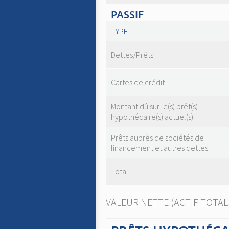
PASSIF
TYPE
Dettes/Prêts
Cartes de crédit
Montant dû sur le(s) prêt(s)
hypothécaire(s) actuel(s)
Prêts auprès de sociétés de
financement et autres dettes
Total
VALEUR NETTE (ACTIF TOTAL 