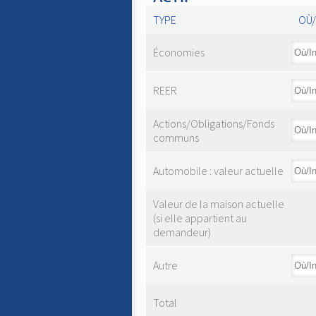
TYPE
OÙ/
Économies
REER
Actions/Obligations/Fonds
communs
Automobile : valeur actuelle
Valeur de la maison actuelle
(si elle appartient au
demandeur)
Autre
Total