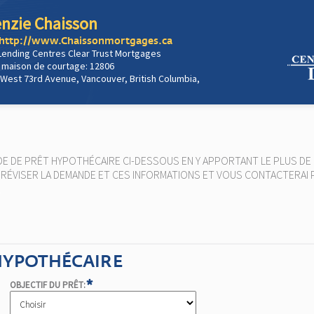
nzie Chaisson
http://www.Chaissonmortgages.ca
Lending Centres Clear Trust Mortgages
 maison de courtage: 12806
 West 73rd Avenue, Vancouver, British Columbia,
E DE PRÊT HYPOTHÉCAIRE CI-DESSOUS EN Y APPORTANT LE PLUS DE 
S RÉVISER LA DEMANDE ET CES INFORMATIONS ET VOUS CONTACTERAI 
.
 HYPOTHÉCAIRE
*
OBJECTIF DU PRÊT: