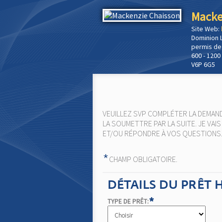
Macke
Site Web:
Dominion 
permis de
600 - 1200
V6P 6G5
VEUILLEZ SVP COMPLÉTER LA DEMAND
LA SOUMETTRE PAR LA SUITE. JE VAI
ET/OU RÉPONDRE À VOS QUESTIONS
*
CHAMP OBLIGATOIRE.
DÉTAILS DU PRÊT
*
TYPE DE PRÊT: