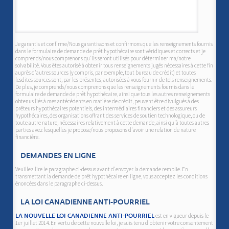
Je garantis et confirme/Nous garantissons et confirmons que les renseignements fournis
dans le formulaire de demande de prêt hypothécaire sont véridiques et corrects et je
comprends/nous comprenons qu'ils seront utilisés pour déterminer ma/notre
solvabilité. Vous êtes autorisé à obtenir tous renseignements jugés nécessaires à cette fin
auprès d'autres sources (y compris, par exemple, tout bureau de crédit) et toutes
lesdites sources sont, par les présentes, autorisées à vous fournir de tels renseignements.
De plus, je comprends/nous comprenons que les renseignements fournis dans le
formulaire de demande de prêt hypothécaire, ainsi que tous les autres renseignements
obtenus liés à mes antécédents en matière de crédit, peuvent être divulgués à des
prêteurs hypothécaires potentiels, des intermédiaires financiers et des assureurs
hypothécaires, des organisations offrant des services de soutien technologique, ou de
toute autre nature, nécessaires relativement à cette demande, ainsi qu'à toutes autres
parties avez lesquelles je propose/nous proposons d'avoir une relation de nature
financière.
DEMANDES EN LIGNE
Veuillez lire le paragraphe ci-dessus avant d'envoyer la demande remplie. En
transmettant la demande de prêt hypothécaire en ligne, vous acceptez les conditions
énoncées dans le paragraphe ci-dessus.
LA LOI CANADIENNE ANTI-POURRIEL
est en vigueur depuis le
LA NOUVELLE LOI CANADIENNE ANTI-POURRIEL
1er juillet 2014. En vertu de cette nouvelle loi, je suis tenu d'obtenir votre consentement