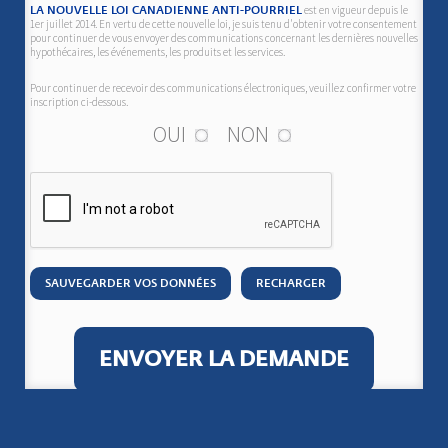
est en vigueur depuis le
LA NOUVELLE LOI CANADIENNE ANTI-POURRIEL
1er juillet 2014. En vertu de cette nouvelle loi, je suis tenu d'obtenir votre consentement
pour continuer de vous envoyer des communications concernant les dernières nouvelles
hypothécaires, les événements, les produits et les services.
Pour continuer de recevoir des communications électroniques, veuillez confirmer votre
inscription ci-dessous.
OUI
NON
SAUVEGARDER VOS DONNÉES
RECHARGER
ENVOYER LA DEMANDE