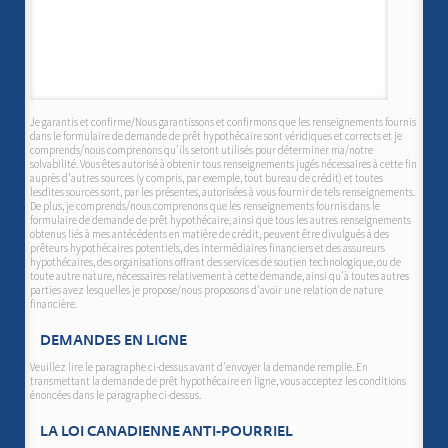
Je garantis et confirme/Nous garantissons et confirmons que les renseignements fournis
dans le formulaire de demande de prêt hypothécaire sont véridiques et corrects et je
comprends/nous comprenons qu'ils seront utilisés pour déterminer ma/notre
solvabilité. Vous êtes autorisé à obtenir tous renseignements jugés nécessaires à cette fin
auprès d'autres sources (y compris, par exemple, tout bureau de crédit) et toutes
lesdites sources sont, par les présentes, autorisées à vous fournir de tels renseignements.
De plus, je comprends/nous comprenons que les renseignements fournis dans le
formulaire de demande de prêt hypothécaire, ainsi que tous les autres renseignements
obtenus liés à mes antécédents en matière de crédit, peuvent être divulgués à des
prêteurs hypothécaires potentiels, des intermédiaires financiers et des assureurs
hypothécaires, des organisations offrant des services de soutien technologique, ou de
toute autre nature, nécessaires relativement à cette demande, ainsi qu'à toutes autres
parties avez lesquelles je propose/nous proposons d'avoir une relation de nature
financière.
DEMANDES EN LIGNE
Veuillez lire le paragraphe ci-dessus avant d'envoyer la demande remplie. En
transmettant la demande de prêt hypothécaire en ligne, vous acceptez les conditions
énoncées dans le paragraphe ci-dessus.
LA LOI CANADIENNE ANTI-POURRIEL