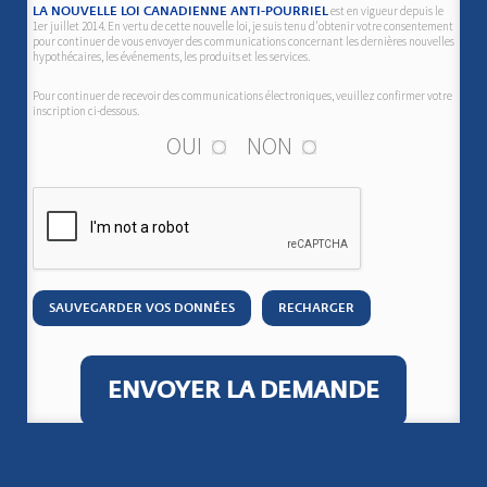
est en vigueur depuis le
LA NOUVELLE LOI CANADIENNE ANTI-POURRIEL
1er juillet 2014. En vertu de cette nouvelle loi, je suis tenu d'obtenir votre consentement
pour continuer de vous envoyer des communications concernant les dernières nouvelles
hypothécaires, les événements, les produits et les services.
Pour continuer de recevoir des communications électroniques, veuillez confirmer votre
inscription ci-dessous.
OUI
NON
SAUVEGARDER VOS DONNÉES
RECHARGER
ENVOYER LA DEMANDE