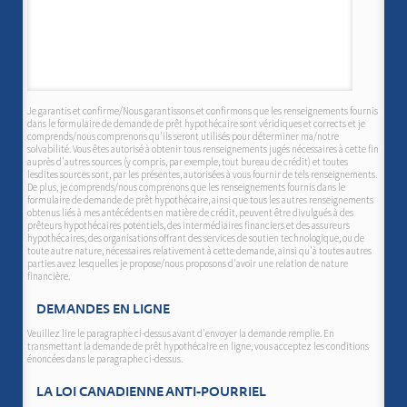
Je garantis et confirme/Nous garantissons et confirmons que les renseignements fournis
dans le formulaire de demande de prêt hypothécaire sont véridiques et corrects et je
comprends/nous comprenons qu'ils seront utilisés pour déterminer ma/notre
solvabilité. Vous êtes autorisé à obtenir tous renseignements jugés nécessaires à cette fin
auprès d'autres sources (y compris, par exemple, tout bureau de crédit) et toutes
lesdites sources sont, par les présentes, autorisées à vous fournir de tels renseignements.
De plus, je comprends/nous comprenons que les renseignements fournis dans le
formulaire de demande de prêt hypothécaire, ainsi que tous les autres renseignements
obtenus liés à mes antécédents en matière de crédit, peuvent être divulgués à des
prêteurs hypothécaires potentiels, des intermédiaires financiers et des assureurs
hypothécaires, des organisations offrant des services de soutien technologique, ou de
toute autre nature, nécessaires relativement à cette demande, ainsi qu'à toutes autres
parties avez lesquelles je propose/nous proposons d'avoir une relation de nature
financière.
DEMANDES EN LIGNE
Veuillez lire le paragraphe ci-dessus avant d'envoyer la demande remplie. En
transmettant la demande de prêt hypothécaire en ligne, vous acceptez les conditions
énoncées dans le paragraphe ci-dessus.
LA LOI CANADIENNE ANTI-POURRIEL